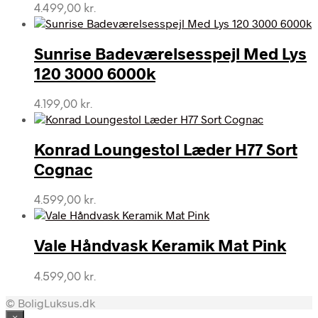
4.499,00
kr.
Sunrise Badeværelsesspejl Med Lys
120 3000 6000k
4.199,00
kr.
Konrad Loungestol Læder H77 Sort
Cognac
4.599,00
kr.
Vale Håndvask Keramik Mat Pink
4.599,00
kr.
© BoligLuksus.dk
×