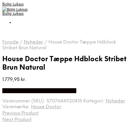
Bolig Luksus
Bolig Luksus
Forside
/
Nyheder
/
House Doctor Tæppe Hdblock
Stribet Brun Natural
House Doctor Tæppe Hdblock Stribet
Brun Natural
1.779,95
kr.
Bedste Pris Fundet på Price Index
Varenummer (SKU):
5707644920415
Kategori:
Nyheder
Varemærke:
House Doctor
Previous Product
Next Product