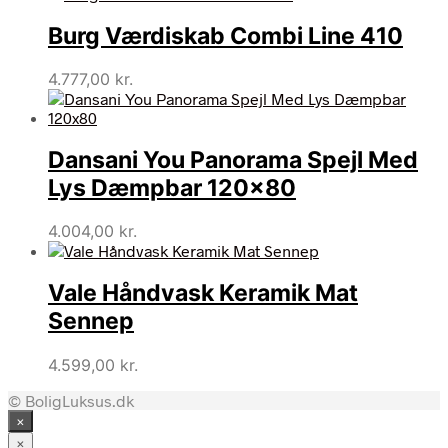
Burg Værdiskab Combi Line 410
4.777,00
kr.
Dansani You Panorama Spejl Med
Lys Dæmpbar 120×80
4.004,00
kr.
Vale Håndvask Keramik Mat
Sennep
4.599,00
kr.
© BoligLuksus.dk
×
×