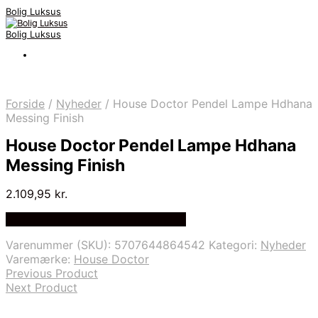
Bolig Luksus
Bolig Luksus
Forside
/
Nyheder
/
House Doctor Pendel Lampe Hdhana
Messing Finish
House Doctor Pendel Lampe Hdhana
Messing Finish
2.109,95
kr.
Bedste Pris Fundet på Price Index
Varenummer (SKU):
5707644864542
Kategori:
Nyheder
Varemærke:
House Doctor
Previous Product
Next Product