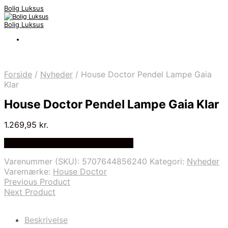
Bolig Luksus
Bolig Luksus
Forside
/
Nyheder
/
House Doctor Pendel Lampe Gaia
Klar
House Doctor Pendel Lampe Gaia Klar
1.269,95
kr.
Bedste Pris Fundet på Price Index
Varenummer (SKU):
5707644856240
Kategori:
Nyheder
Varemærke:
House Doctor
Previous Product
Next Product
Beskrivelse