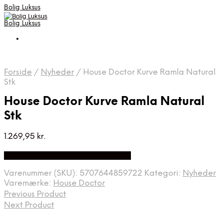
Bolig Luksus
Bolig Luksus
Forside
/
Nyheder
/
House Doctor Kurve Ramla Natural
Stk
House Doctor Kurve Ramla Natural
Stk
1.269,95
kr.
Bedste Pris Fundet på Price Index
Varenummer (SKU):
5707644859722
Kategori:
Nyheder
Varemærke:
House Doctor
Previous Product
Next Product