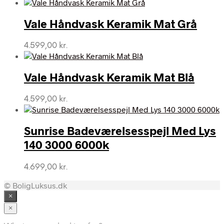
Vale Håndvask Keramik Mat Grå
4.599,00
kr.
Vale Håndvask Keramik Mat Blå
4.599,00
kr.
Sunrise Badeværelsesspejl Med Lys
140 3000 6000k
4.699,00
kr.
© BoligLuksus.dk
×
×