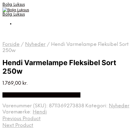
Bolig Luksus
Bolig Luksus
Forside
/
Nyheder
/
Hendi Varmelampe Fleksibel Sort
250w
Hendi Varmelampe Fleksibel Sort
250w
1.769,00
kr.
Bedste Pris Fundet på Price Index
Varenummer (SKU):
8711369273838
Kategori:
Nyheder
Varemærke:
Hendi
Previous Product
Next Product