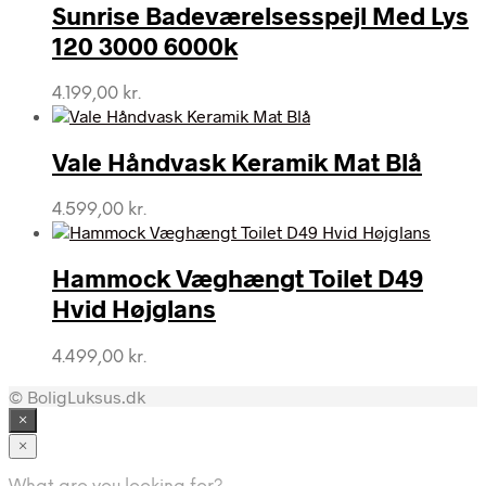
Sunrise Badeværelsesspejl Med Lys
120 3000 6000k
4.199,00
kr.
Vale Håndvask Keramik Mat Blå
4.599,00
kr.
Hammock Væghængt Toilet D49
Hvid Højglans
4.499,00
kr.
© BoligLuksus.dk
×
×