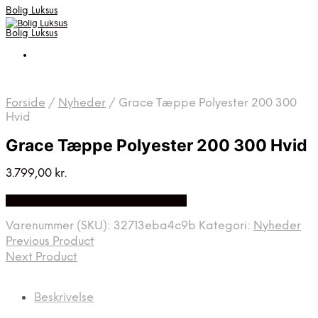
Bolig Luksus
Bolig Luksus
Forside
/
Nyheder
/
Grace Tæppe Polyester 200 300
Hvid
Grace Tæppe Polyester 200 300 Hvid
3.799,00
kr.
Bedste Pris Fundet på Price Index
Varenummer (SKU):
32713eba4c9b
Kategori:
Nyheder
Previous Product
Next Product
Beskrivelse