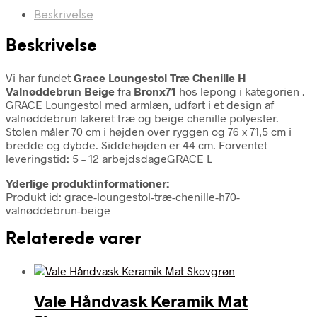
Beskrivelse
Beskrivelse
Vi har fundet
Grace Loungestol Træ Chenille H
Valnøddebrun Beige
fra
Bronx71
hos lepong i kategorien
.
GRACE Loungestol med armlæn, udført i et design af
valnøddebrun lakeret træ og beige chenille polyester.
Stolen måler 70 cm i højden over ryggen og 76 x 71,5 cm i
bredde og dybde. Siddehøjden er 44 cm. Forventet
leveringstid: 5 – 12 arbejdsdageGRACE L
Yderlige produktinformationer:
Produkt id: grace-loungestol-træ-chenille-h70-
valnøddebrun-beige
Relaterede varer
Vale Håndvask Keramik Mat