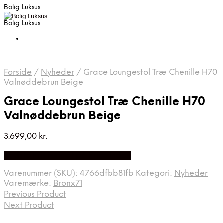
Bolig Luksus
Bolig Luksus
Forside
/
Nyheder
/
Grace Loungestol Træ Chenille H70
Valnøddebrun Beige
Grace Loungestol Træ Chenille H70
Valnøddebrun Beige
3.699,00
kr.
Bedste Pris Fundet på Price Index
Varenummer (SKU):
4766dfbb81fb
Kategori:
Nyheder
Varemærke:
Bronx71
Previous Product
Next Product