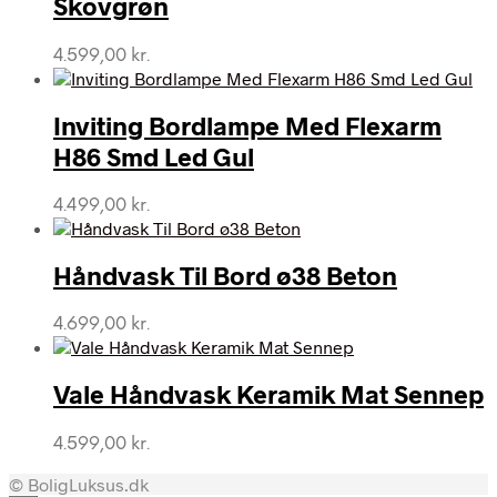
Skovgrøn
4.599,00
kr.
Inviting Bordlampe Med Flexarm
H86 Smd Led Gul
4.499,00
kr.
Håndvask Til Bord ø38 Beton
4.699,00
kr.
Vale Håndvask Keramik Mat Sennep
4.599,00
kr.
© BoligLuksus.dk