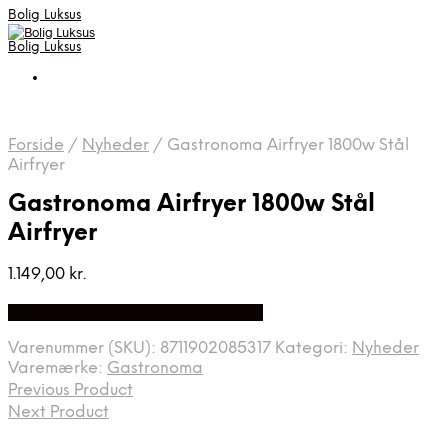
Bolig Luksus
Bolig Luksus
Forside
/
Nyheder
/
Gastronoma Airfryer 1800w Stål
Airfryer
Gastronoma Airfryer 1800w Stål
Airfryer
1.149,00
kr.
Bedste Pris Fundet på Price Index
Varenummer (SKU):
8711902085317
Kategori:
Nyheder
Varemærke:
Gastronoma
Previous Product
Next Product