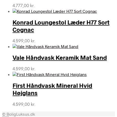
4.777,00
kr.
Konrad Loungestol Læder H77 Sort
Cognac
4.599,00
kr.
Vale Håndvask Keramik Mat Sand
4.599,00
kr.
First Håndvask Mineral Hvid
Højglans
4.599,00
kr.
© BoligLuksus.dk