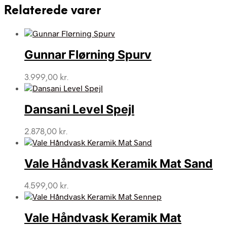
Relaterede varer
Gunnar Flørning Spurv
3.999,00
kr.
Dansani Level Spejl
2.878,00
kr.
Vale Håndvask Keramik Mat Sand
4.599,00
kr.
Vale Håndvask Keramik Mat