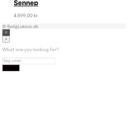
Sennep
4.599,00
kr.
© BoligLuksus.dk
×
×
What are you looking for?