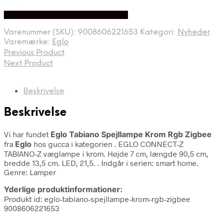
Bedste Pris Fundet på Price Index
Varenummer (SKU):
9008606221653
Kategori:
Nyheder
Varemærke:
Eglo
Previous Product
Next Product
Beskrivelse
Beskrivelse
Vi har fundet
Eglo Tabiano Spejllampe Krom Rgb Zigbee
fra
Eglo
hos gucca i kategorien
. EGLO CONNECT-Z
TABIANO-Z væglampe i krom. Højde 7 cm, længde 90,5 cm,
bredde 13,5 cm. LED, 21,5. . Indgår i serien: smart home.
Genre: Lamper
Yderlige produktinformationer:
Produkt id: eglo-tabiano-spejllampe-krom-rgb-zigbee
9008606221653