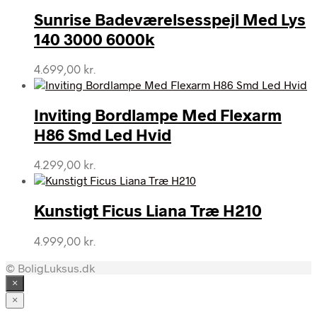
Sunrise Badeværelsesspejl Med Lys
140 3000 6000k
4.699,00
kr.
Inviting Bordlampe Med Flexarm
H86 Smd Led Hvid
4.299,00
kr.
Kunstigt Ficus Liana Træ H210
4.999,00
kr.
© BoligLuksus.dk
×
×