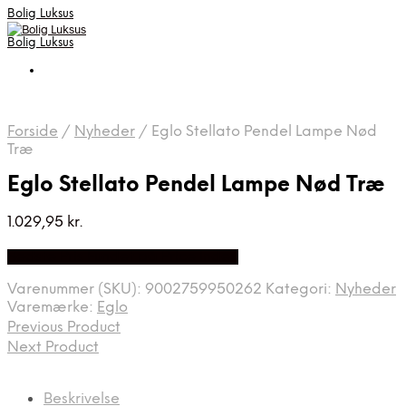
Bolig Luksus
Bolig Luksus
Forside
/
Nyheder
/
Eglo Stellato Pendel Lampe Nød
Træ
Eglo Stellato Pendel Lampe Nød Træ
1.029,95
kr.
Bedste Pris Fundet på Price Index
Varenummer (SKU):
9002759950262
Kategori:
Nyheder
Varemærke:
Eglo
Previous Product
Next Product
Beskrivelse