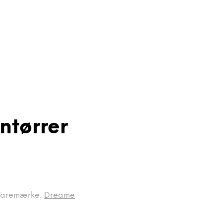
ntørrer
aremærke:
Dreame