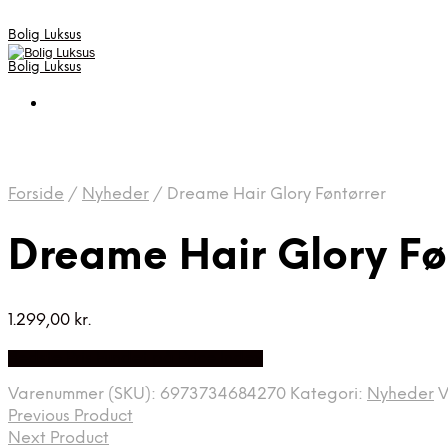
Bolig Luksus
Bolig Luksus
Forside
/
Nyheder
/
Dreame Hair Glory Føntørrer
Dreame Hair Glory Fø
1.299,00
kr.
Bedste Pris Fundet på Price Index
Varenummer (SKU):
6973734684270
Kategori:
Nyheder
V
Previous Product
Next Product