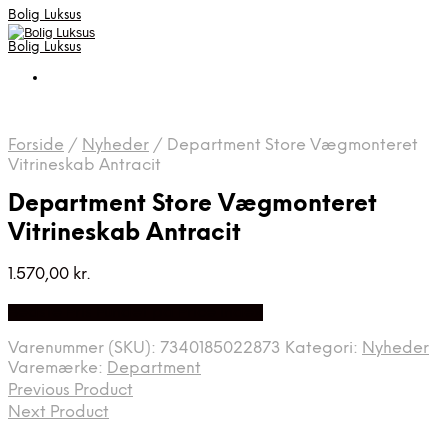
Bolig Luksus
Bolig Luksus
Forside
/
Nyheder
/
Department Store Vægmonteret
Vitrineskab Antracit
Department Store Vægmonteret
Vitrineskab Antracit
1.570,00
kr.
Bedste Pris Fundet på Price Index
Varenummer (SKU):
7340185022873
Kategori:
Nyheder
Varemærke:
Department
Previous Product
Next Product