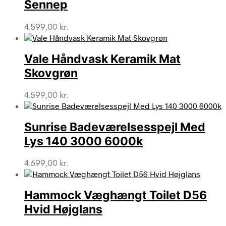
Sennep
4.599,00
kr.
Vale Håndvask Keramik Mat
Skovgrøn
4.599,00
kr.
Sunrise Badeværelsesspejl Med
Lys 140 3000 6000k
4.699,00
kr.
Hammock Væghængt Toilet D56
Hvid Højglans