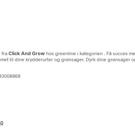
d
fra
Click And Grow
hos greenline i kategorien
. Få succes me
kommet til dine krydderurter og grønsager. Dyrk dine grønsager
793008868