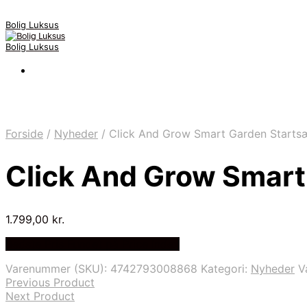
Bolig Luksus
Bolig Luksus
Forside
/
Nyheder
/
Click And Grow Smart Garden Starts
Click And Grow Smart
1.799,00
kr.
Bedste Pris Fundet på Price Index
Varenummer (SKU):
4742793008868
Kategori:
Nyheder
V
Previous Product
Next Product