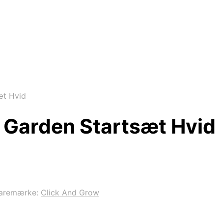
æt Hvid
 Garden Startsæt Hvid
aremærke:
Click And Grow