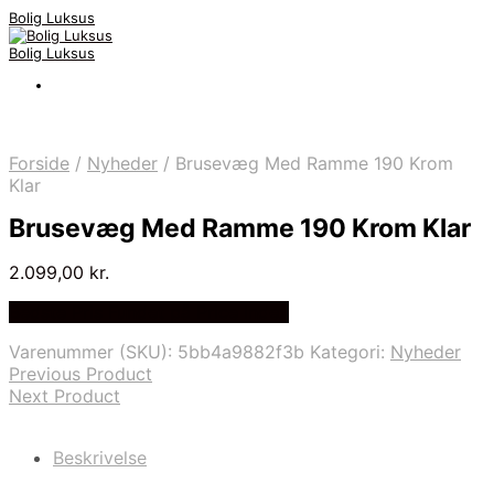
Bolig Luksus
Bolig Luksus
Forside
/
Nyheder
/
Brusevæg Med Ramme 190 Krom
Klar
Brusevæg Med Ramme 190 Krom Klar
2.099,00
kr.
Bedste Pris Fundet på Price Index
Varenummer (SKU):
5bb4a9882f3b
Kategori:
Nyheder
Previous Product
Next Product
Beskrivelse