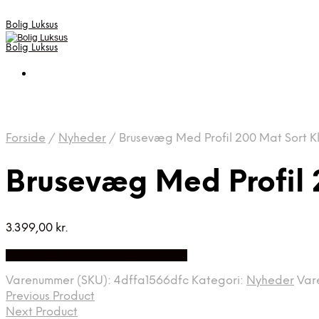
Bolig Luksus
Bolig Luksus
Forside
/
Nyheder
/
Brusevæg Med Profil 200 Mat Sort K
Brusevæg Med Profil 
3.399,00
kr.
Bedste Pris Fundet på Price Index
Varenummer (SKU):
4dffa1566dfc
Kategori:
Nyheder
Var
Previous Product
Next Product