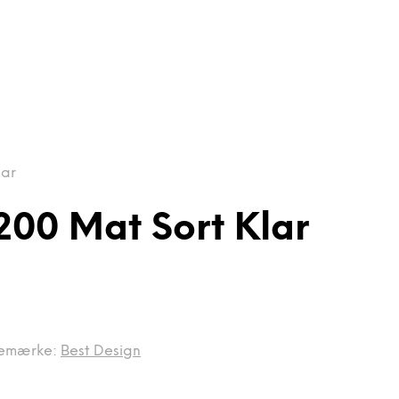
lar
200 Mat Sort Klar
emærke:
Best Design