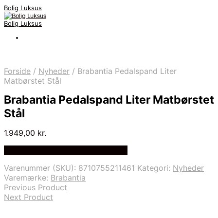
Bolig Luksus
Bolig Luksus
Forside
/
Nyheder
/
Brabantia Pedalspand Liter
Matbørstet Stål
Brabantia Pedalspand Liter Matbørstet
Stål
1.949,00
kr.
Bedste Pris Fundet på Price Index
Varenummer (SKU):
8710755211461
Kategori:
Nyheder
Varemærke:
Brabantia
Previous Product
Next Product