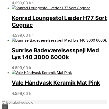
4.699,00
kr.
Konrad Loungestol Læder H77 Sort
Cognac
4.599,00
kr.
Sunrise Badeværelsesspejl Med
Lys 140 3000 6000k
4.699,00
kr.
Vale Håndvask Keramik Mat Pink
4.599,00
kr.
© BoligLuksus.dk
×