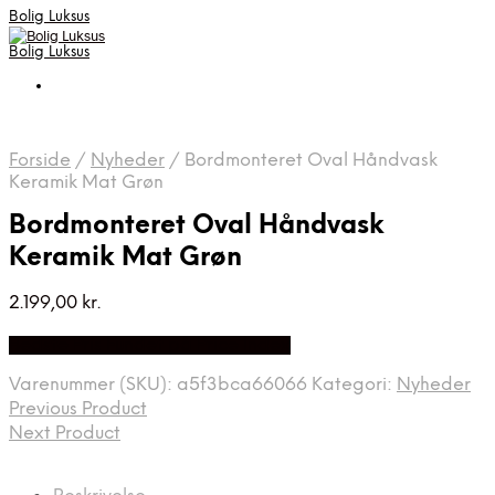
Bolig Luksus
Bolig Luksus
Forside
/
Nyheder
/
Bordmonteret Oval Håndvask
Keramik Mat Grøn
Bordmonteret Oval Håndvask
Keramik Mat Grøn
2.199,00
kr.
Bedste Pris Fundet på Price Index
Varenummer (SKU):
a5f3bca66066
Kategori:
Nyheder
Previous Product
Next Product