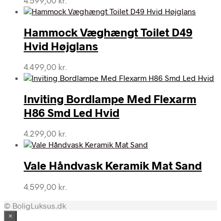
4.599,00
kr.
Hammock Væghængt Toilet D49
Hvid Højglans
4.499,00
kr.
Inviting Bordlampe Med Flexarm
H86 Smd Led Hvid
4.299,00
kr.
Vale Håndvask Keramik Mat Sand
4.599,00
kr.
© BoligLuksus.dk
×