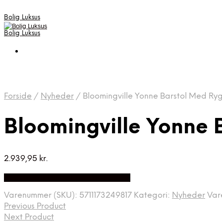
Bolig Luksus
Bolig Luksus
Forside
/
Nyheder
/
Bloomingville Yonne Barstol Med Ryg
Bloomingville Yonne 
2.939,95
kr.
Bedste Pris Fundet på Price Index
Varenummer (SKU):
5711173249817
Kategori:
Nyheder
Var
Previous Product
Next Product