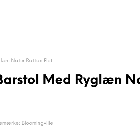
læn Natur Rattan Flet
Barstol Med Ryglæn Na
emærke:
Bloomingville