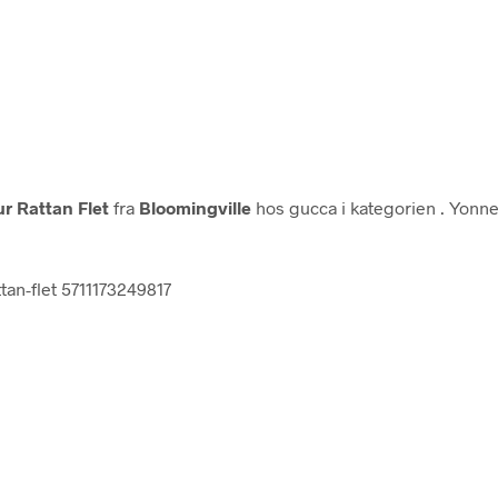
r Rattan Flet
fra
Bloomingville
hos gucca i kategorien
. Yonne
tan-flet 5711173249817