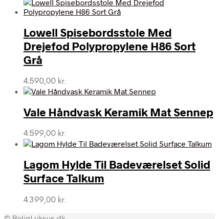
Lowell Spisebordsstole Med
Drejefod Polypropylene H86 Sort
Grå
4.590,00
kr.
Vale Håndvask Keramik Mat Sennep
4.599,00
kr.
Lagom Hylde Til Badeværelset Solid
Surface Talkum
4.399,00
kr.
© BoligLuksus.dk