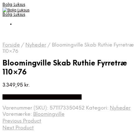
Bolig Luksus
Bolig Luksus
Forside
/
Nyheder
/
Bloomingville Skab Ruthie Fyrretræ
110×76
Bloomingville Skab Ruthie Fyrretræ
110×76
3.349,95
kr.
Bedste Pris Fundet på Price Index
Varenummer (SKU):
5711173350452
Kategori:
Nyheder
Varemærke:
Bloomingville
Previous Product
Next Product