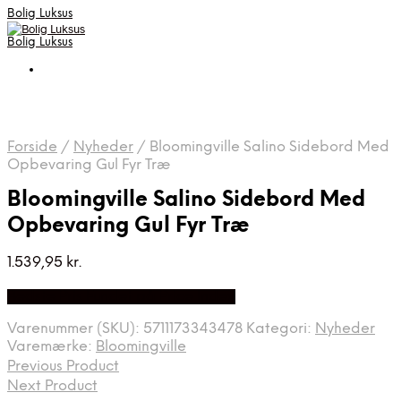
Bolig Luksus
Bolig Luksus
Forside
/
Nyheder
/
Bloomingville Salino Sidebord Med
Opbevaring Gul Fyr Træ
Bloomingville Salino Sidebord Med
Opbevaring Gul Fyr Træ
1.539,95
kr.
Bedste Pris Fundet på Price Index
Varenummer (SKU):
5711173343478
Kategori:
Nyheder
Varemærke:
Bloomingville
Previous Product
Next Product