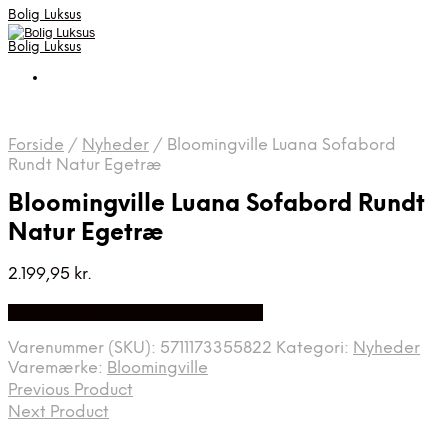
Bolig Luksus
Bolig Luksus
Forside
/
Nyheder
/
Bloomingville Luana Sofabord
Rundt Natur Egetræ
Bloomingville Luana Sofabord Rundt
Natur Egetræ
2.199,95
kr.
Bedste Pris Fundet på Price Index
Varenummer (SKU):
5711173355822
Kategori:
Nyheder
Varemærke:
Bloomingville
Previous Product
Next Product