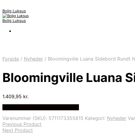
Bolig Luksus
Bolig Luksus
Forside
/
Nyheder
/
Bloomingville Luana Sidebord Rundt 
Bloomingville Luana 
1.409,95
kr.
Bedste Pris Fundet på Price Index
Varenummer (SKU):
5711173355815
Kategori:
Nyheder
Va
Previous Product
Next Product