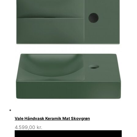
Vale Håndvask Keramik Mat Skovgrøn
4.599,00
kr.