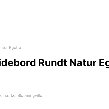
Natur Egetræ
Sidebord Rundt Natur E
remærke:
Bloomingville