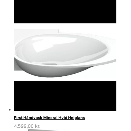
First Håndvask Mineral Hvid Højglans
4.599,00
kr.