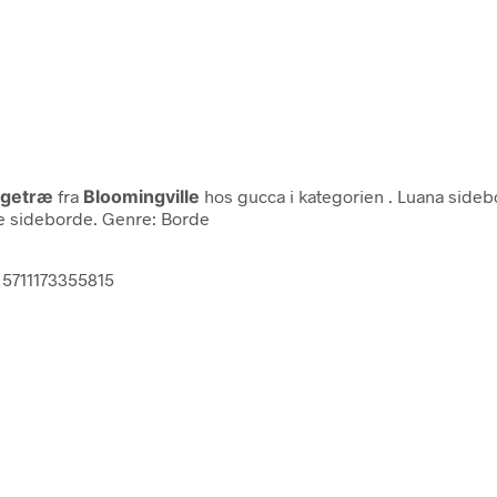
Egetræ
fra
Bloomingville
hos gucca i kategorien
. Luana sideb
lle sideborde. Genre: Borde
 5711173355815