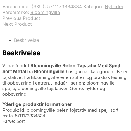
var:
er:
Varenummer (SKU):
5711173334834
Kategori:
Nyheder
1.929,95 kr..
1.449,95 kr..
Varemærke:
Bloomingville
Previous Product
Next Product
Beskrivelse
Beskrivelse
Vi har fundet
Bloomingville Belen Tøjstativ Med Spejl
Sort Metal
fra
Bloomingville
hos gucca i kategorien
. Belen
tøjstativet fra Bloomingville er en stilren og praktisk løsning
til opbevaring i entren. . Indgår i serien: bloomingville
spejle, bloomingville tøjstativer. Genre: hylder og
opbevaring
Yderlige produktinformationer:
Produkt id: bloomingville-belen-tøjstativ-med-spejl-sort-
metal 5711173334834
Farve: Sort