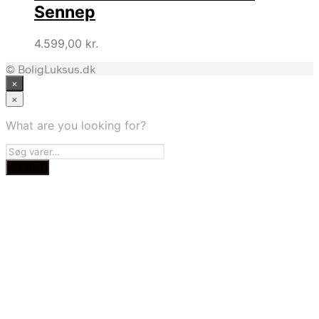
Sennep
4.599,00
kr.
© BoligLuksus.dk
×
×
What are you looking for?