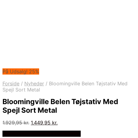
På Udsalg! 25%
Forside
/
Nyheder
/
Bloomingville Belen Tøjstativ Med
Spejl Sort Metal
Bloomingville Belen Tøjstativ Med
Spejl Sort Metal
Den
Den
1.929,95
kr.
1.449,95
kr.
oprindelige
aktuelle
Bedste Pris Fundet på Price Index
pris
pris