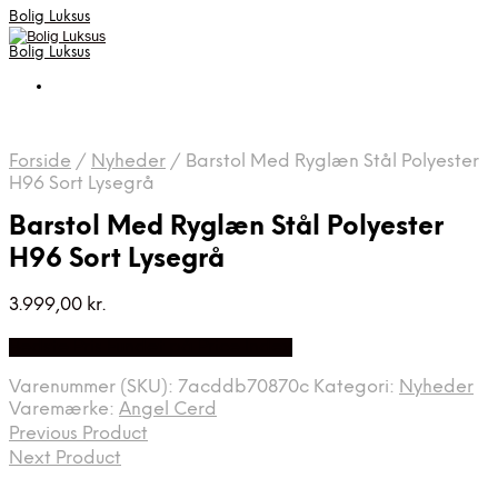
Bolig Luksus
Bolig Luksus
Forside
/
Nyheder
/
Barstol Med Ryglæn Stål Polyester
H96 Sort Lysegrå
Barstol Med Ryglæn Stål Polyester
H96 Sort Lysegrå
3.999,00
kr.
Bedste Pris Fundet på Price Index
Varenummer (SKU):
7acddb70870c
Kategori:
Nyheder
Varemærke:
Angel Cerd
Previous Product
Next Product