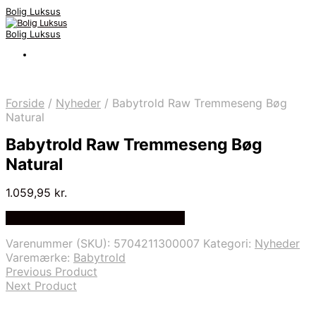
Bolig Luksus
Bolig Luksus
Forside
/
Nyheder
/
Babytrold Raw Tremmeseng Bøg
Natural
Babytrold Raw Tremmeseng Bøg
Natural
1.059,95
kr.
Bedste Pris Fundet på Price Index
Varenummer (SKU):
5704211300007
Kategori:
Nyheder
Varemærke:
Babytrold
Previous Product
Next Product