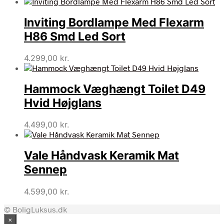
Inviting Bordlampe Med Flexarm
H86 Smd Led Sort
4.299,00
kr.
Hammock Væghængt Toilet D49
Hvid Højglans
4.499,00
kr.
Vale Håndvask Keramik Mat
Sennep
4.599,00
kr.
© BoligLuksus.dk
×