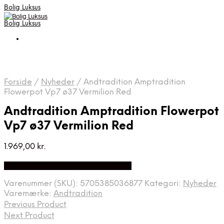
Bolig Luksus
Bolig Luksus
Forside
/
Nyheder
/
Andtradition Amptradition
Flowerpot Vp7 ø37 Vermilion Red
Andtradition Amptradition Flowerpot
Vp7 ø37 Vermilion Red
1.969,00
kr.
Bedste Pris Fundet på Price Index
Varenummer (SKU):
5705385036877
Kategori:
Nyheder
Varemærke:
Andtradition
Previous Product
Next Product