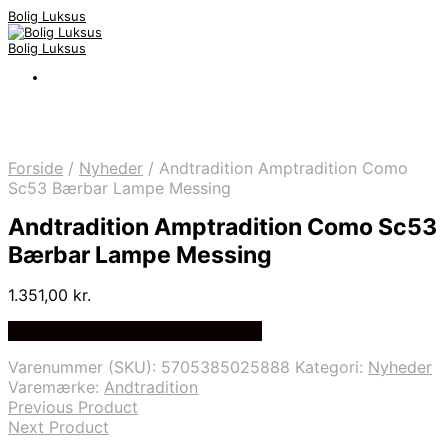
Bolig Luksus
Bolig Luksus
Forside
/
Nyheder
/
Andtradition Amptradition Como
Sc53 Bærbar Lampe Messing
Andtradition Amptradition Como Sc53
Bærbar Lampe Messing
1.351,00
kr.
Bedste Pris Fundet på Price Index
Varenummer (SKU):
5705385025888
Kategori:
Nyheder
Varemærke:
Andtradition
Previous Product
Next Product