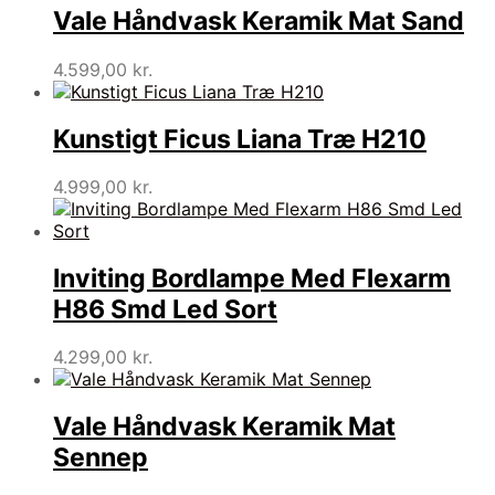
Vale Håndvask Keramik Mat Sand
4.599,00
kr.
Kunstigt Ficus Liana Træ H210
4.999,00
kr.
Inviting Bordlampe Med Flexarm
H86 Smd Led Sort
4.299,00
kr.
Vale Håndvask Keramik Mat
Sennep