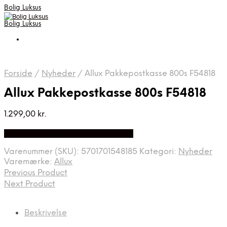
Bolig Luksus
Bolig Luksus
Forside
/
Nyheder
/
Allux Pakkepostkasse 800s F54818
Allux Pakkepostkasse 800s F54818
1.299,00
kr.
Bedste Pris Fundet på Price Index
Varenummer (SKU):
5701701548185
Kategori:
Nyheder
Varemærke:
Allux
Previous Product
Next Product
Beskrivelse