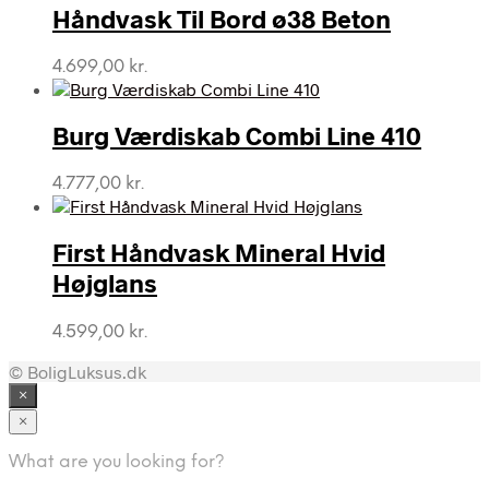
Håndvask Til Bord ø38 Beton
4.699,00
kr.
Burg Værdiskab Combi Line 410
4.777,00
kr.
First Håndvask Mineral Hvid
Højglans
4.599,00
kr.
© BoligLuksus.dk
×
×
What are you looking for?