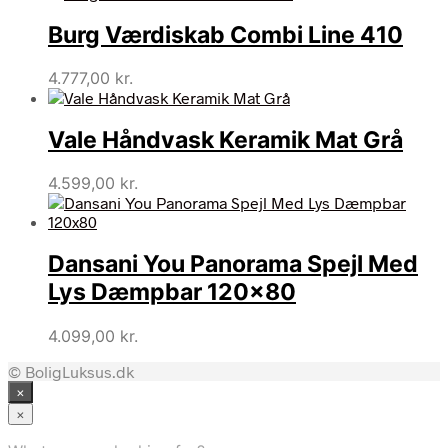
Burg Værdiskab Combi Line 410
4.777,00
kr.
Vale Håndvask Keramik Mat Grå
4.599,00
kr.
Dansani You Panorama Spejl Med
Lys Dæmpbar 120×80
4.099,00
kr.
© BoligLuksus.dk
×
×