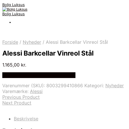
Bolig Luksus
Bolig Luksus
Forside
/
Nyheder
/
Alessi Barkcellar Vinreol Stål
Alessi Barkcellar Vinreol Stål
1.165,00
kr.
Bedste Pris Fundet på Price Index
Varenummer (SKU):
8003299410866
Kategori:
Nyheder
Varemærke:
Alessi
Previous Product
Next Product
Beskrivelse