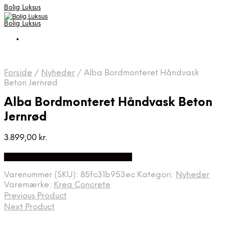
Bolig Luksus
Bolig Luksus
Forside
/
Nyheder
/
Alba Bordmonteret Håndvask
Beton Jernrød
Alba Bordmonteret Håndvask Beton
Jernrød
3.899,00
kr.
Bedste Pris Fundet på Price Index
Varenummer (SKU):
85fc31b953ec
Kategori:
Nyheder
Varemærke:
Krea Concrete
Previous Product
Next Product