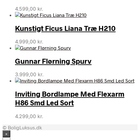
4.599,00
kr.
Kunstigt Ficus Liana Træ H210
4.999,00
kr.
Gunnar Flørning Spurv
3.999,00
kr.
Inviting Bordlampe Med Flexarm
H86 Smd Led Sort
4.299,00
kr.
© BoligLuksus.dk
×