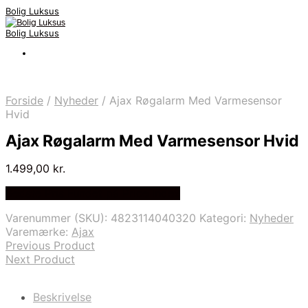
Bolig Luksus
Bolig Luksus
Forside
/
Nyheder
/
Ajax Røgalarm Med Varmesensor
Hvid
Ajax Røgalarm Med Varmesensor Hvid
1.499,00
kr.
Bedste Pris Fundet på Price Index
Varenummer (SKU):
4823114040320
Kategori:
Nyheder
Varemærke:
Ajax
Previous Product
Next Product
Beskrivelse