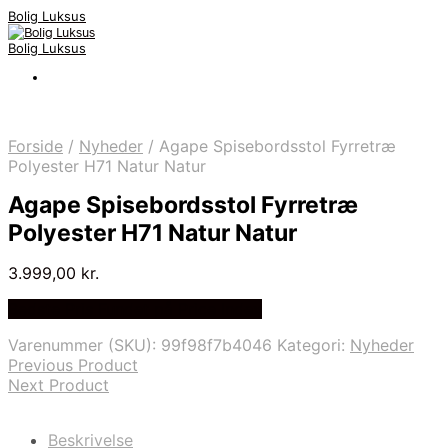
Bolig Luksus
Bolig Luksus
Forside
/
Nyheder
/
Agape Spisebordsstol Fyrretræ
Polyester H71 Natur Natur
Agape Spisebordsstol Fyrretræ
Polyester H71 Natur Natur
3.999,00
kr.
Bedste Pris Fundet på Price Index
Varenummer (SKU):
99f98f7b4046
Kategori:
Nyheder
Previous Product
Next Product
Beskrivelse