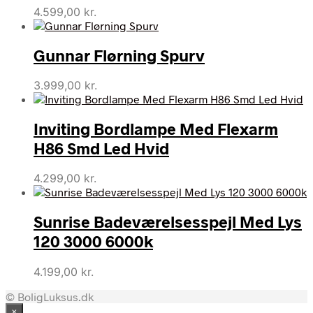
4.599,00
kr.
Gunnar Flørning Spurv
3.999,00
kr.
Inviting Bordlampe Med Flexarm
H86 Smd Led Hvid
4.299,00
kr.
Sunrise Badeværelsesspejl Med Lys
120 3000 6000k
4.199,00
kr.
© BoligLuksus.dk
×