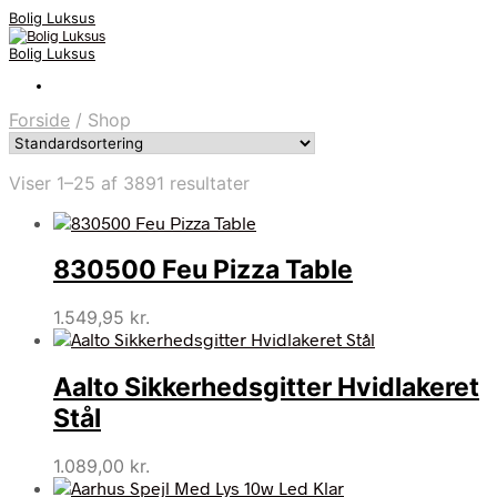
Bolig Luksus
Bolig Luksus
Forside
/
Shop
Viser 1–25 af 3891 resultater
830500 Feu Pizza Table
1.549,95
kr.
Aalto Sikkerhedsgitter Hvidlakeret
Stål
1.089,00
kr.