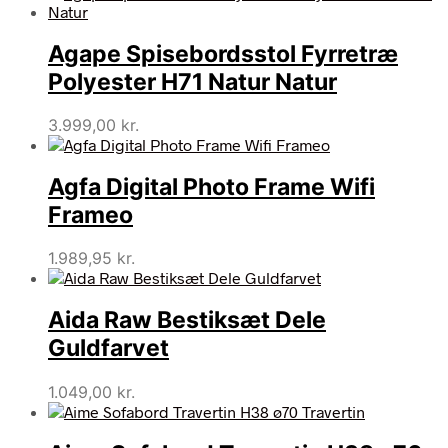
Agape Spisebordsstol Fyrretræ
Polyester H71 Natur Natur
3.999,00
kr.
Agfa Digital Photo Frame Wifi
Frameo
1.989,95
kr.
Aida Raw Bestiksæt Dele
Guldfarvet
1.049,00
kr.