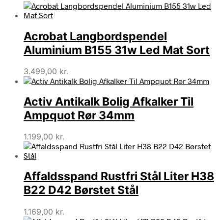
Acrobat Langbordspendel
Aluminium B155 31w Led Mat Sort
3.499,00
kr.
Activ Antikalk Bolig Afkalker Til
Ampquot Rør 34mm
1.199,00
kr.
Affaldsspand Rustfri Stål Liter H38
B22 D42 Børstet Stål
1.169,00
kr.