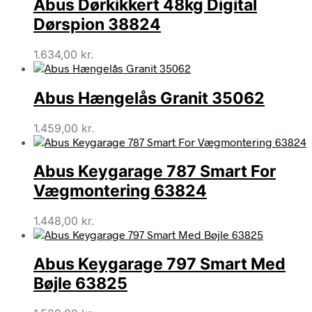
Abus Dørkikkert 48kg Digital
Dørspion 38824
1.634,00
kr.
Abus Hængelås Granit 35062
1.459,00
kr.
Abus Keygarage 787 Smart For
Vægmontering 63824
1.448,00
kr.
Abus Keygarage 797 Smart Med
Bøjle 63825