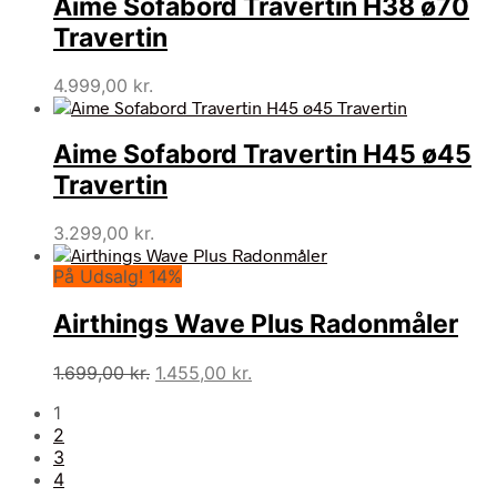
Aime Sofabord Travertin H38 ø70
Travertin
4.999,00
kr.
Aime Sofabord Travertin H45 ø45
Travertin
3.299,00
kr.
På Udsalg! 14%
Airthings Wave Plus Radonmåler
Den
Den
1.699,00
kr.
1.455,00
kr.
oprindelige
aktuelle
1
pris
pris
2
var:
er:
3
1.699,00 kr..
1.455,00 kr..
4